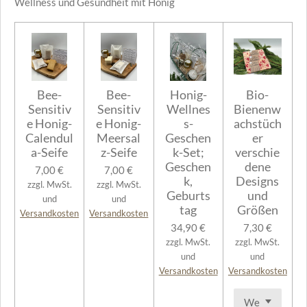
Wellness und Gesundheit mit Honig
Bee-
Bee-
Honig-
Bio-
Sensitiv
Sensitiv
Wellnes
Bienenw
e Honig-
e Honig-
s-
achstüch
Calendul
Meersal
Geschen
er
a-Seife
z-Seife
k-Set;
verschie
Geschen
dene
7,00 €
7,00 €
k,
Designs
zzgl. MwSt.
zzgl. MwSt.
Geburts
und
und
und
tag
Größen
Versandkosten
Versandkosten
34,90 €
7,30 €
zzgl. MwSt.
zzgl. MwSt.
und
und
Versandkosten
Versandkosten