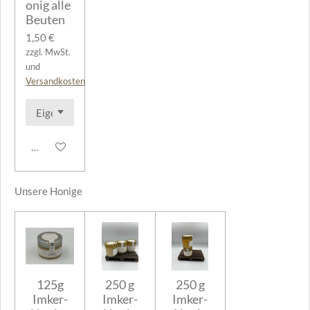
onig alle
Beuten
1,50 €
zzgl. MwSt.
und
Versandkosten
Details anzeigen
Unsere Honige
125g
250 g
250 g
Imker-
Imker-
Imker-