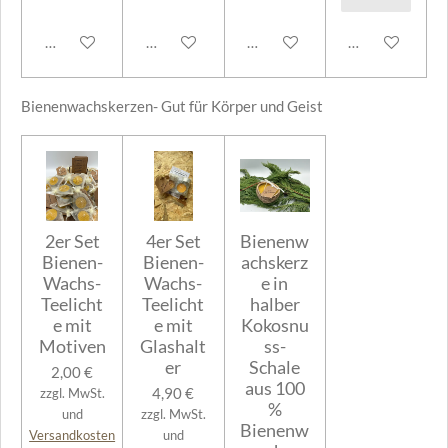
In den Warenkorb
In den Warenkorb
In den Warenkorb
In den Warenk
Bienenwachskerzen- Gut für Körper und Geist
2er Set
4er Set
Bienenw
Bienen-
Bienen-
achskerz
Wachs-
Wachs-
e in
Teelicht
Teelicht
halber
e mit
e mit
Kokosnu
Motiven
Glashalt
ss-
er
Schale
2,00 €
aus 100
4,90 €
zzgl. MwSt.
%
und
zzgl. MwSt.
Bienenw
Versandkosten
und