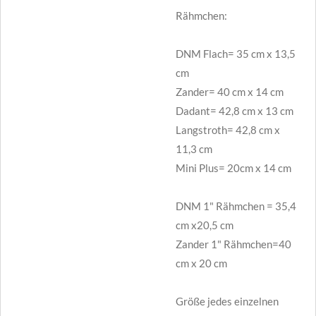
Rähmchen:
DNM Flach= 35 cm x 13,5
cm
Zander= 40 cm x 14 cm
Dadant= 42,8 cm x 13 cm
Langstroth= 42,8 cm x
11,3 cm
Mini Plus= 20cm x 14 cm
DNM 1" Rähmchen = 35,4
cm x20,5 cm
Zander 1" Rähmchen=40
cm x 20 cm
Größe jedes einzelnen