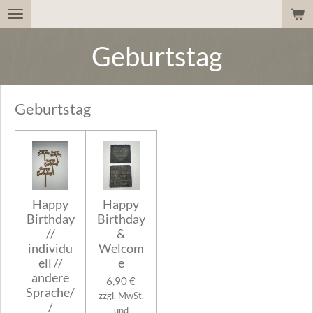
Zum
Hauptinhalt
Geburtstag
springen
Geburtstag
Happy
Happy
Birthday
Birthday
//
&
individu
Welcom
ell //
e
andere
6,90 €
Sprache/
zzgl. MwSt.
/
und