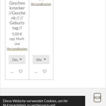
Geschen
Versandkosten
kstecker
//Gesche
nk // //
Geburts
tag //
5,00 €
zzgl. MwSt.
und
Versandkosten
In den Warenkorb
In den Warenkorb
AGB
Diese Website verwendet Cookies, um Ihr
Nutzererlebnis zu verbessern und