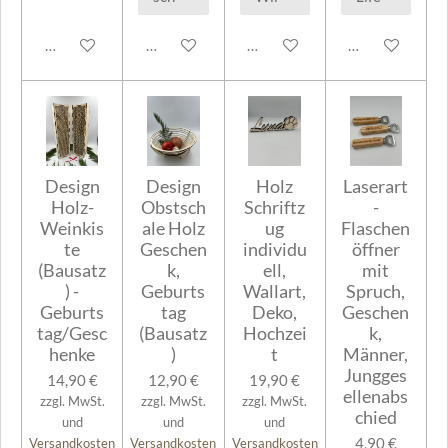
In den Warenkorb
In den Warenkorb
In den Warenkorb
In den Warenk
Design
Design
Holz
Laserart
Holz-
Obstsch
Schriftz
-
Weinkis
ale Holz
ug
Flaschen
te
Geschen
individu
öffner
(Bausatz
k,
ell,
mit
) -
Geburts
Wallart,
Spruch,
Geburts
tag
Deko,
Geschen
tag/Gesc
(Bausatz
Hochzei
k,
henke
)
t
Männer,
Jungges
14,90 €
12,90 €
19,90 €
ellenabs
zzgl. MwSt.
zzgl. MwSt.
zzgl. MwSt.
chied
und
und
und
4,90 €
Versandkosten
Versandkosten
Versandkosten