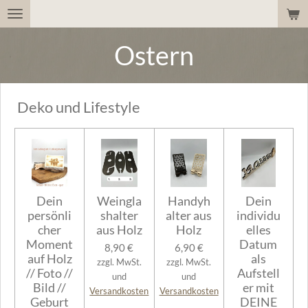
Zum
Hauptinhalt
Ostern
springen
Deko und Lifestyle
Dein
Weingla
Handyh
Dein
persönli
shalter
alter aus
individu
cher
aus Holz
Holz
elles
Moment
Datum
8,90 €
6,90 €
auf Holz
als
zzgl. MwSt.
zzgl. MwSt.
// Foto //
Aufstell
und
und
Bild //
er mit
Versandkosten
Versandkosten
Geburt
DEINE