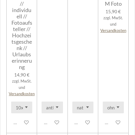
//
M Foto
individu
15,90 €
ell //
zzgl. MwSt.
Fotoaufs
und
teller //
Versandkosten
Hochzei
tsgesche
nk //
Urlaubs
erinneru
ng
14,90 €
zzgl. MwSt.
und
Versandkosten
In den Warenkorb
In den Warenkorb
In den Warenkorb
In den Warenk