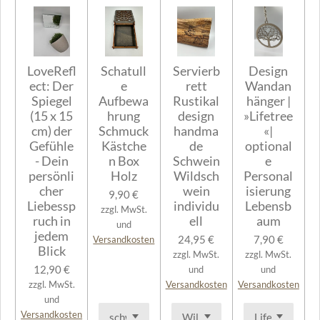
LoveRefl
Schatull
Servierb
Design
ect: Der
e
rett
Wandan
Spiegel
Aufbewa
Rustikal
hänger |
(15 x 15
hrung
design
»Lifetree
cm) der
Schmuck
handma
«|
Gefühle
Kästche
de
optional
- Dein
n Box
Schwein
e
persönli
Holz
Wildsch
Personal
cher
wein
isierung
9,90 €
Liebessp
individu
Lebensb
zzgl. MwSt.
ruch in
ell
aum
und
jedem
24,95 €
7,90 €
Versandkosten
Blick
zzgl. MwSt.
zzgl. MwSt.
12,90 €
und
und
zzgl. MwSt.
Versandkosten
Versandkosten
und
Versandkosten