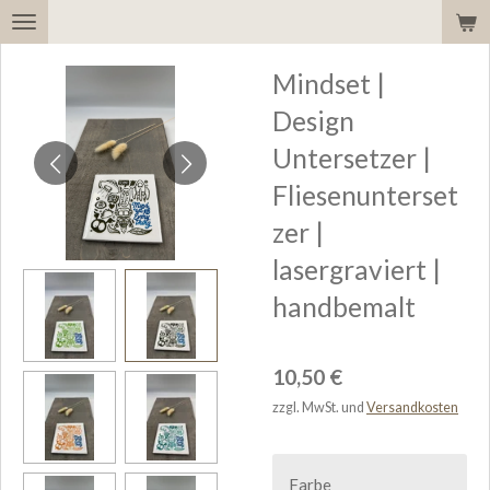
Zum
Hauptinhalt
Mindset |
springen
Design
Untersetzer |
Fliesenunterset
zer |
lasergraviert |
handbemalt
10,50 €
zzgl. MwSt. und
Versandkosten
Farbe