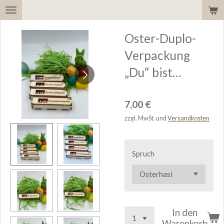
Zum
Hauptinhalt
Oster-Duplo-
springen
Verpackung
„Du“ bist…
7,00 €
zzgl. MwSt. und
Versandkosten
Spruch
In den
Warenkorb