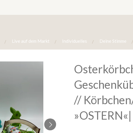
Live auf dem Markt
Individuelles
Deine Stimme
Osterkörbch
Geschenküb
// Körbchen/
»OSTERN«|