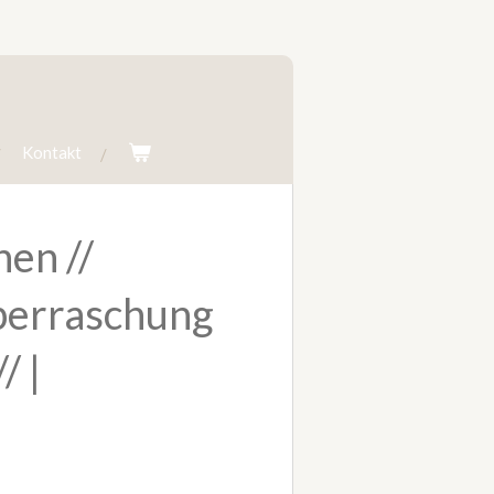
Kontakt
en //
erraschung
/ |