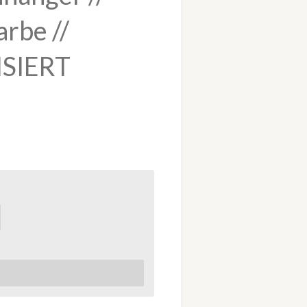
rbe //
SIERT