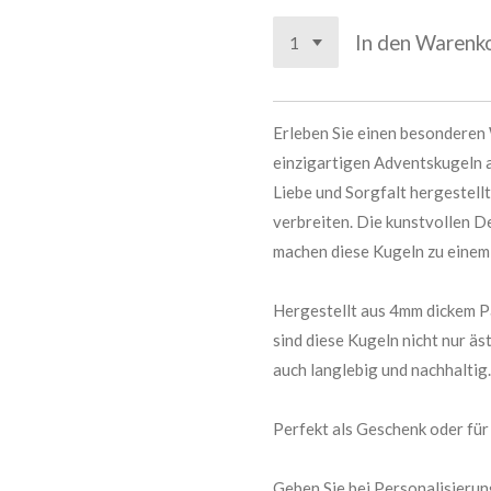
In den Warenk
Erleben Sie einen besonderen
einzigartigen Adventskugeln a
Liebe und Sorgfalt hergestell
verbreiten. Die kunstvollen De
machen diese Kugeln zu einem
Hergestellt aus 4mm dickem P
sind diese Kugeln nicht nur ä
auch langlebig und nachhaltig.
Perfekt als Geschenk oder für
Geben Sie bei Personalisieru