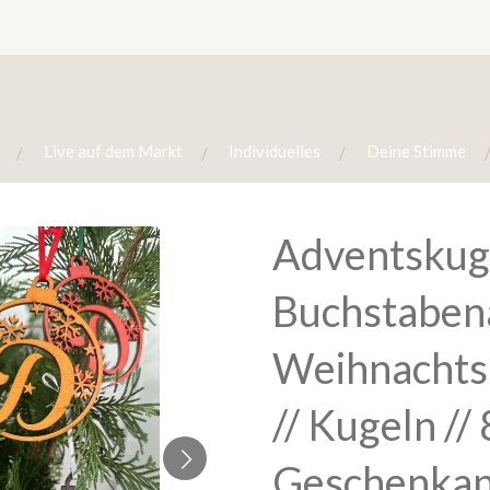
Live auf dem Markt
Individuelles
Deine Stimme
Adventskuge
Buchstaben
Weihnachts
// Kugeln // 
Geschenkan