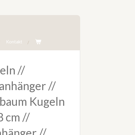
Kontakt
ln //
anhänger //
baum Kugeln
8 cm //
hänger //