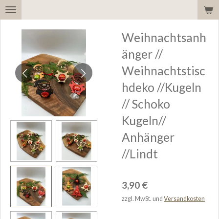
Zum
Hauptinhalt
Weihnachtsanh
springen
änger //
Weihnachtstisc
hdeko //Kugeln
// Schoko
Kugeln//
Anhänger
//Lindt
3,90 €
zzgl. MwSt. und
Versandkosten