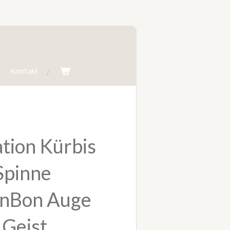
Kontakt
tion Kürbis
Spinne
nBon Auge
 Geist