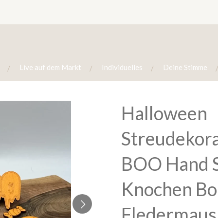
Live auf dem Markt
Individuelles
Deine Stimme
Halloween
Streudekora
BOO Hand 
Knochen Bo
Fledermaus