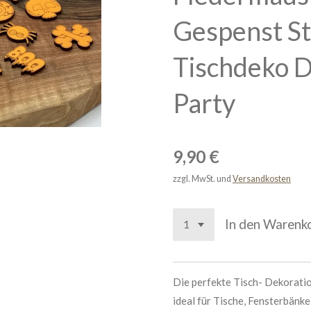
Gespenst S
Tischdeko D
Party
9,90 €
zzgl. MwSt. und
Versandkosten
In den Warenk
Die perfekte Tisch- Dekoratio
ideal für Tische, Fensterbänk