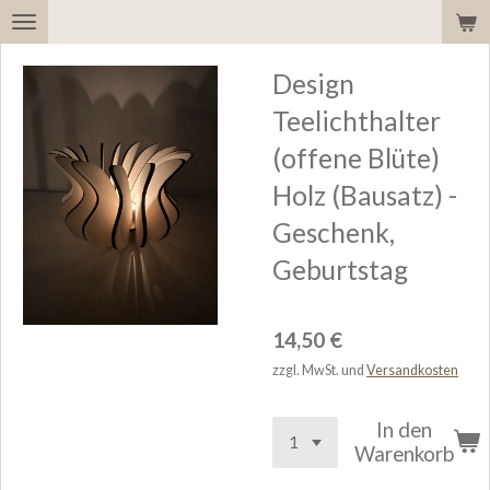
Zum
Hauptinhalt
Design
springen
Teelichthalter
(offene Blüte)
Holz (Bausatz) -
Geschenk,
Geburtstag
14,50 €
zzgl. MwSt. und
Versandkosten
In den
Warenkorb